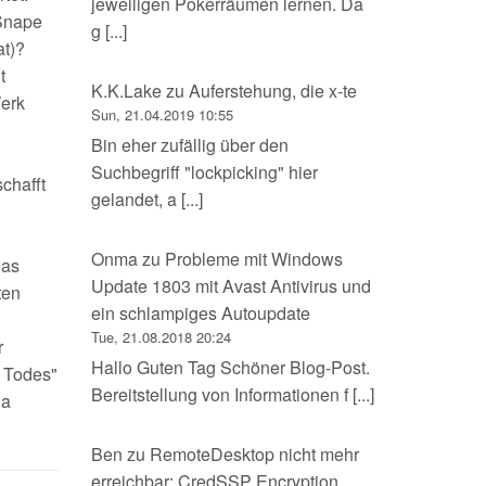
jeweiligen Pokerräumen lernen. Da
 Snape
g [...]
at)?
t
K.K.Lake
zu
Auferstehung, die x-te
erk
Sun, 21.04.2019 10:55
Bin eher zufällig über den
Suchbegriff "lockpicking" hier
chafft
gelandet, a [...]
Onma
zu
Probleme mit Windows
was
Update 1803 mit Avast Antivirus und
ten
ein schlampiges Autoupdate
Tue, 21.08.2018 20:24
r
Hallo Guten Tag Schöner Blog-Post.
s Todes"
Bereitstellung von Informationen f [...]
na
Ben
zu
RemoteDesktop nicht mehr
erreichbar: CredSSP Encryption