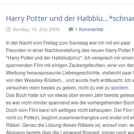
Harry Potter und der Halbblu...*schna
Geschrieben
am
Sunday, 19. July 2009
1 Kommentar
von
In der Nacht vom Freitag zum Samstag war ich mit ein paar
Freunden in einer Nachtvorstellung des neuen Harry Potter F
"Harry Potter und der Halbblutprinz". Ich versprach mir einen
spannenden Film mit einigen Zaubergefechten, eine von der
Werbung herausposaunte Liebesgeschichte, vielleicht paar
von den Weasley-Brüdern... und wurde herb enttäuscht. Ich
versuchen mein bestes zu geben, nicht zu viel zu
spoilern
.
Das Buch hatte ich vor etwas über einem Jahr bereits geles
es war nicht minder spannend wie die vorhergehenden Büch
Doch vom Film kann ich selbiges nicht behaupten. Der Film
nicht zu Potte(r), beginnt zusammenhanglos und endet mit 
Rätsel. Genau die Lösung dieses Rätsels ist, worauf man, w
Abspann bereits über die Leinwand flimmert, immer noch war