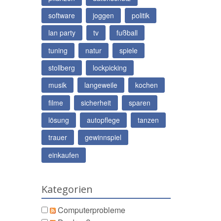
software
joggen
politik
lan party
tv
fußball
tuning
natur
spiele
stollberg
lockpicking
musik
langeweile
kochen
filme
sicherheit
sparen
lösung
autopflege
tanzen
trauer
gewinnspiel
einkaufen
Kategorien
Computerprobleme