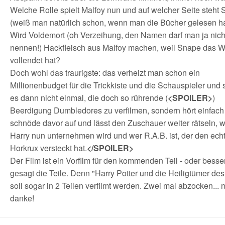
Welche Rolle spielt Malfoy nun und auf welcher Seite steht
(weiß man natürlich schon, wenn man die Bücher gelesen h
Wird Voldemort (oh Verzeihung, den Namen darf man ja nich
nennen!) Hackfleisch aus Malfoy machen, weil Snape das W
vollendet hat?
Doch wohl das traurigste: das verheizt man schon ein
Millionenbudget für die Trickkiste und die Schauspieler und s
es dann nicht einmal, die doch so rührende (
<SPOILER>
)
Beerdigung Dumbledores zu verfilmen, sondern hört einfach
schnöde davor auf und lässt den Zuschauer weiter rätseln, 
Harry nun unternehmen wird und wer R.A.B. ist, der den ech
Horkrux versteckt hat.
</SPOILER>
Der Film ist ein Vorfilm für den kommenden Teil - oder besse
gesagt die Teile. Denn "Harry Potter und die Heiligtümer de
soll sogar in 2 Teilen verfilmt werden. Zwei mal abzocken... 
danke!