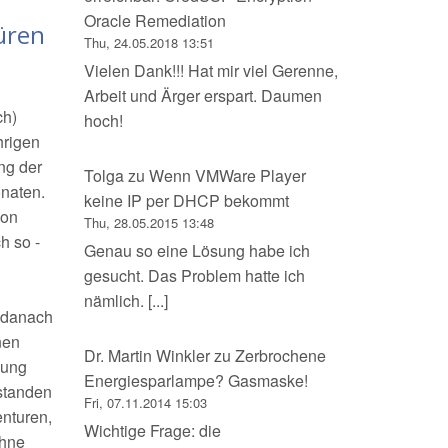
Oracle Remediation
üren
Thu, 24.05.2018 13:51
Vielen Dank!!! Hat mir viel Gerenne,
Arbeit und Ärger erspart. Daumen
ch)
hoch!
hrigen
ng der
Tolga
zu
Wenn VMWare Player
onaten.
keine IP per DHCP bekommt
hon
Thu, 28.05.2015 13:48
h so -
Genau so eine Lösung habe ich
gesucht. Das Problem hatte ich
nämlich. [...]
l danach
nen
Dr. Martin Winkler
zu
Zerbrochene
hung
Energiesparlampe? Gasmaske!
tstanden
Fri, 07.11.2014 15:03
nturen,
Wichtige Frage: die
ohne