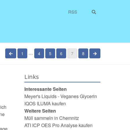
RSS
…
vorherige Seite
nächste Seite
1
4
5
6
7
8
Links
Interessante Seiten
Meyer's Liquids - Veganes Glycerin
IQOS ILUMA kaufen
 ich
Weitere Seiten
ine
Müll sammeln in Chemnitz
ATI ICP OES Pro Analyse kaufen
age,