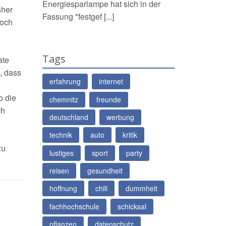
Energiesparlampe hat sich in der
sher
Fassung "festgef [...]
noch
Tags
ate
, dass
erfahrung
internet
o die
chemnitz
freunde
ch
deutschland
werbung
technik
auto
kritik
zu
lustiges
sport
party
reisen
gesundheit
hoffnung
chili
dummheit
fachhochschule
schicksal
pflanzen
datenschutz