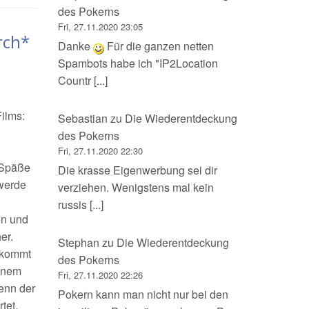
des Pokerns
Fri, 27.11.2020 23:05
rch*
Danke
Für die ganzen netten
Spambots habe ich "IP2Location
Countr [...]
ilms:
Sebastian
zu
Die Wiederentdeckung
des Pokerns
Fri, 27.11.2020 22:30
 Späße
Die krasse Eigenwerbung sei dir
 werde
verziehen. Wenigstens mal kein
russis [...]
en und
er.
Stephan
zu
Die Wiederentdeckung
 kommt
des Pokerns
einem
Fri, 27.11.2020 22:26
enn der
Pokern kann man nicht nur bei den
tet.