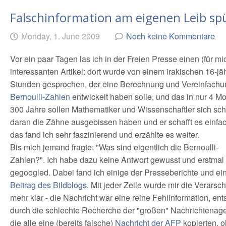
Falschinformation am eigenen Leib sp
Geschrieben
am
Monday, 1. June 2009
Noch keine Kommentare
von
Vor ein paar Tagen las ich in der Freien Presse einen (für mi
interessanten Artikel: dort wurde von einem irakischen 16-jä
Stunden gesprochen, der eine Berechnung und Vereinfachu
Bernoulli-Zahlen
entwickelt haben solle, und das in nur 4 M
300 Jahre sollen Mathematiker und Wissenschaftler sich sc
daran die Zähne ausgebissen haben und er schafft es einfac
das fand ich sehr faszinierend und erzählte es weiter.
Bis mich jemand fragte: "Was sind eigentlich die Bernoulli-
Zahlen?". Ich habe dazu keine Antwort gewusst und erstma
gegoogled. Dabei fand ich einige der Presseberichte und ei
Beitrag des Bildblogs
. Mit jeder Zeile wurde mir die Verarsc
mehr klar - die Nachricht war eine reine Fehlinformation, en
durch die schlechte Recherche der "großen" Nachrichtenage
die alle eine (bereits falsche)
Nachricht der AFP
kopierten, 