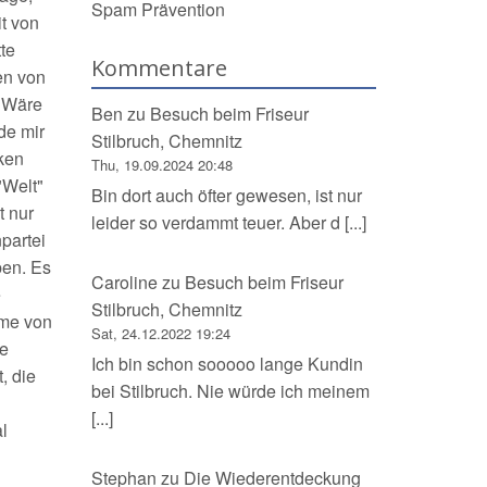
Spam Prävention
t von
tte
Kommentare
en von
. Wäre
Ben
zu
Besuch beim Friseur
de mir
Stilbruch, Chemnitz
ken
Thu, 19.09.2024 20:48
"Welt"
Bin dort auch öfter gewesen, ist nur
t nur
leider so verdammt teuer. Aber d [...]
partei
en. Es
Caroline
zu
Besuch beim Friseur
e
Stilbruch, Chemnitz
hme von
Sat, 24.12.2022 19:24
ie
Ich bin schon sooooo lange Kundin
, die
bei Stilbruch. Nie würde ich meinem
[...]
l
Stephan
zu
Die Wiederentdeckung