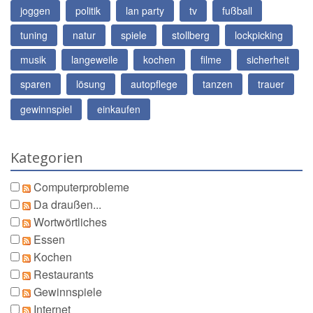
joggen
politik
lan party
tv
fußball
tuning
natur
spiele
stollberg
lockpicking
musik
langeweile
kochen
filme
sicherheit
sparen
lösung
autopflege
tanzen
trauer
gewinnspiel
einkaufen
Kategorien
Computerprobleme
Da draußen...
Wortwörtliches
Essen
Kochen
Restaurants
Gewinnspiele
Internet