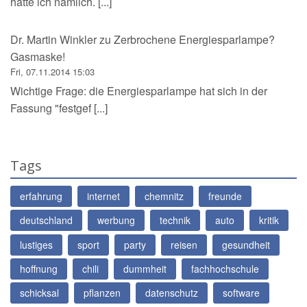
hatte ich nämlich. [...]
Dr. Martin Winkler
zu
Zerbrochene Energiesparlampe?
Gasmaske!
Fri, 07.11.2014 15:03
Wichtige Frage: die Energiesparlampe hat sich in der
Fassung "festgef [...]
Tags
erfahrung
internet
chemnitz
freunde
deutschland
werbung
technik
auto
kritik
lustiges
sport
party
reisen
gesundheit
hoffnung
chili
dummheit
fachhochschule
schicksal
pflanzen
datenschutz
software