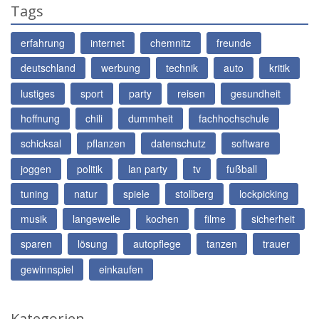
Tags
erfahrung
internet
chemnitz
freunde
deutschland
werbung
technik
auto
kritik
lustiges
sport
party
reisen
gesundheit
hoffnung
chili
dummheit
fachhochschule
schicksal
pflanzen
datenschutz
software
joggen
politik
lan party
tv
fußball
tuning
natur
spiele
stollberg
lockpicking
musik
langeweile
kochen
filme
sicherheit
sparen
lösung
autopflege
tanzen
trauer
gewinnspiel
einkaufen
Kategorien