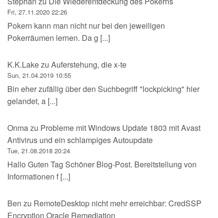
Stephan
zu
Die Wiederentdeckung des Pokerns
Fri, 27.11.2020 22:26
Pokern kann man nicht nur bei den jeweiligen
Pokerräumen lernen. Da g [...]
K.K.Lake
zu
Auferstehung, die x-te
Sun, 21.04.2019 10:55
Bin eher zufällig über den Suchbegriff "lockpicking" hier
gelandet, a [...]
Onma
zu
Probleme mit Windows Update 1803 mit Avast
Antivirus und ein schlampiges Autoupdate
Tue, 21.08.2018 20:24
Hallo Guten Tag Schöner Blog-Post. Bereitstellung von
Informationen f [...]
Ben
zu
RemoteDesktop nicht mehr erreichbar: CredSSP
Encryption Oracle Remediation