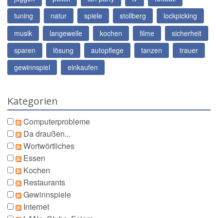
tuning
natur
spiele
stollberg
lockpicking
musik
langeweile
kochen
filme
sicherheit
sparen
lösung
autopflege
tanzen
trauer
gewinnspiel
einkaufen
Kategorien
Computerprobleme
Da draußen...
Wortwörtliches
Essen
Kochen
Restaurants
Gewinnspiele
Internet