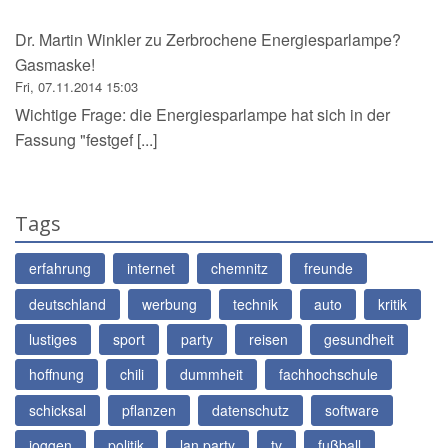
Dr. Martin Winkler
zu
Zerbrochene Energiesparlampe?
Gasmaske!
Fri, 07.11.2014 15:03
Wichtige Frage: die Energiesparlampe hat sich in der
Fassung "festgef [...]
Tags
erfahrung
internet
chemnitz
freunde
deutschland
werbung
technik
auto
kritik
lustiges
sport
party
reisen
gesundheit
hoffnung
chili
dummheit
fachhochschule
schicksal
pflanzen
datenschutz
software
joggen
politik
lan party
tv
fußball