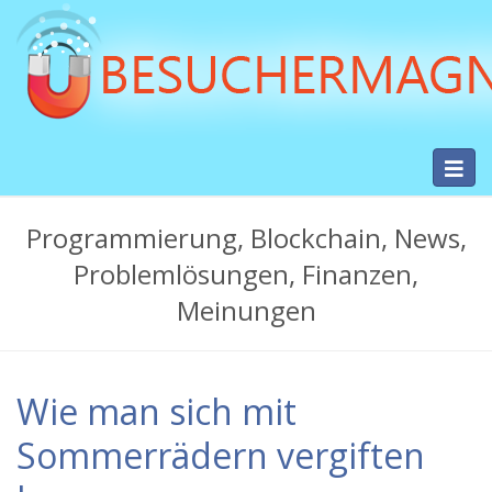
Skip
to
main
content
Toggl
Besuchermag.net
navig
-
Programmierung, Blockchain, News,
Hilfe
Problemlösungen, Finanzen,
bei
Meinungen
PC-
Problemen,
Wie man sich mit
Bugs,
Fehlern
Sommerrädern vergiften
und