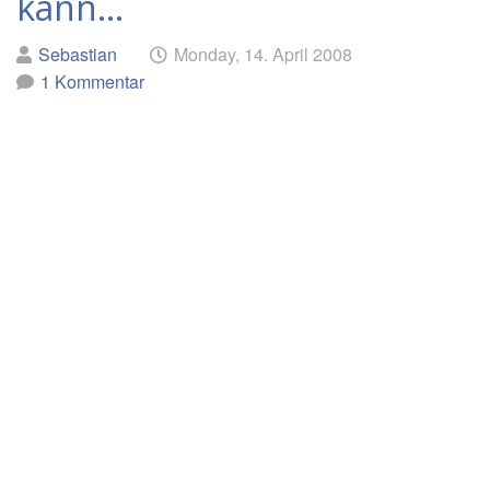
kann...
mehr
Geschrieben
am
Sebastian
Monday, 14. April 2008
von
1 Kommentar