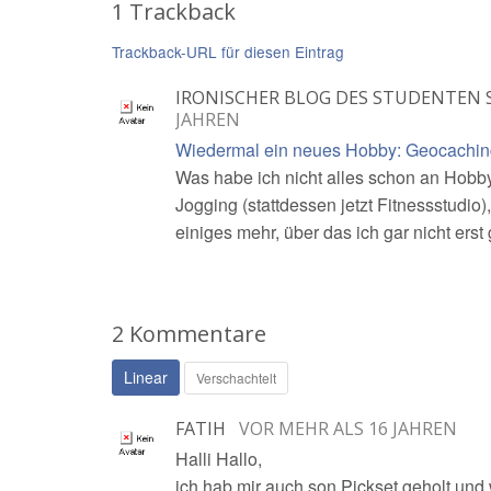
1 Trackback
Trackback-URL für diesen Eintrag
IRONISCHER BLOG DES STUDENTEN 
JAHREN
Wiedermal ein neues Hobby: Geocachin
Was habe ich nicht alles schon an Hobbys
Jogging (stattdessen jetzt Fitnessstudio
einiges mehr, über das ich gar nicht erst g
2 Kommentare
Linear
Verschachtelt
FATIH
VOR MEHR ALS 16 JAHREN
Halli Hallo,
ich hab mir auch son Pickset geholt un