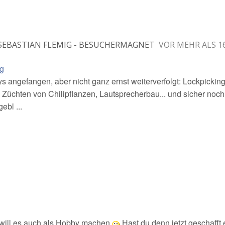
SEBASTIAN FLEMIG - BESUCHERMAGNET
VOR MEHR ALS 1
g
 angefangen, aber nicht ganz ernst weiterverfolgt: Lockpicking
), Züchten von Chilipflanzen, Lautsprecherbau... und sicher noch
ebl ...
d will es auch als Hobby machen
Hast du denn jetzt geschafft 