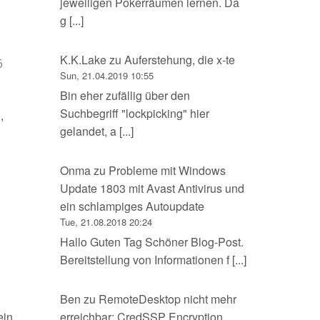
jeweiligen Pokerräumen lernen. Da
g [...]
K.K.Lake
zu
Auferstehung, die x-te
6
Sun, 21.04.2019 10:55
Bin eher zufällig über den
Suchbegriff "lockpicking" hier
,
gelandet, a [...]
Onma
zu
Probleme mit Windows
Update 1803 mit Avast Antivirus und
ein schlampiges Autoupdate
Tue, 21.08.2018 20:24
Hallo Guten Tag Schöner Blog-Post.
Bereitstellung von Informationen f [...]
Ben
zu
RemoteDesktop nicht mehr
erreichbar: CredSSP Encryption
ein