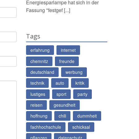
Energiesparlampe hat sich in der
Fassung "festgef [...]
Tags
erfahrung
internet
chemnitz
freunde
deutschland
werbung
technik
auto
kritik
lustiges
sport
party
reisen
gesundheit
hoffnung
chili
dummheit
fachhochschule
schicksal
pflanzen
datenschutz