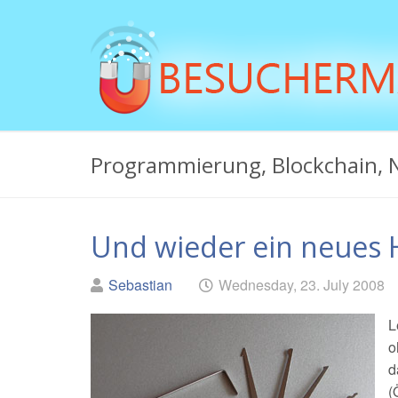
Skip
to
main
content
Besuchermag.net
Programmierung, Blockchain, 
-
Hilfe
Und wieder ein neues
bei
PC-
Geschrieben
am
Sebastian
Wednesday, 23. July 2008
Problemen,
von
L
Bugs,
o
Fehlern
d
(