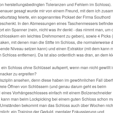
on herstellungsbedingten Toleranzen und Fehlern im Schloss).
enauer gesagt wurde mir von einem Freund, mit dem ich zus
eburtstag feierte, ein sogenanntes Pickset der Firma Southord
eschenkt. In den Abmessungen eines Taschenmessers befinde
ort ein Spanner (nein, nicht was ihr denkt - das nimmt man, um
chlosskern ein leichtes Drehmoment zu geben), sowie 4 Picks (
aken, mit denen man die Stifte im Schloss, die normalerweise 
sende Niveau setzen kann) und einen Extraktor (mit dem kann 
Schloss entfernen). Da ist also ordentlich was dran, an dem k
ein Schloss ohne Schlüssel aufsperrt, wenn man nicht gewillt is
nacker zu ergreifen?
disziplin ansehen, denn diese haben im gewöhnlichen Fall über
sfreie Öffnen von Schlössern (und genau darum geht es beim
l eines Vorhängeschlosses einfach mit einem Bolzenschneider
, kann man beim Lockpicking bei einem guten Schloss schon mal
r Umständen bekommt man das Schloss auch über Wochen nicht
mlich: ein Training der Geduld, mentaler Fokussierung und