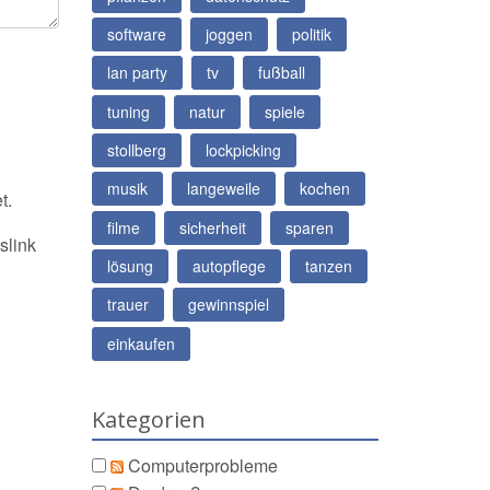
software
joggen
politik
lan party
tv
fußball
tuning
natur
spiele
stollberg
lockpicking
musik
langeweile
kochen
t.
filme
sicherheit
sparen
slink
lösung
autopflege
tanzen
trauer
gewinnspiel
einkaufen
Kategorien
Computerprobleme