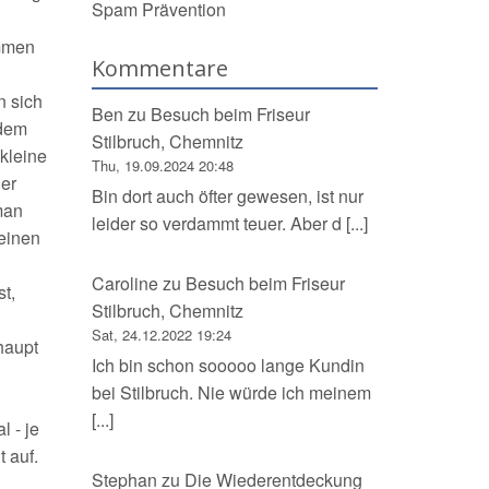
Spam Prävention
ammen
Kommentare
n sich
Ben
zu
Besuch beim Friseur
 dem
Stilbruch, Chemnitz
kleine
Thu, 19.09.2024 20:48
der
Bin dort auch öfter gewesen, ist nur
man
leider so verdammt teuer. Aber d [...]
leinen
Caroline
zu
Besuch beim Friseur
t,
Stilbruch, Chemnitz
Sat, 24.12.2022 19:24
haupt
Ich bin schon sooooo lange Kundin
bei Stilbruch. Nie würde ich meinem
[...]
 - je
 auf.
Stephan
zu
Die Wiederentdeckung