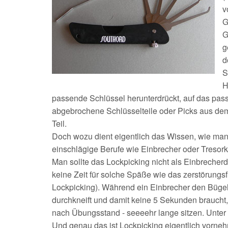
und
v
mehr
G
G
g
d
S
H
passende Schlüssel herunterdrückt, auf das pas
abgebrochene Schlüsselteile oder Picks aus dem 
Teil.
Doch wozu dient eigentlich das Wissen, wie man 
einschlägige Berufe wie Einbrecher oder Tresork
Man sollte das Lockpicking nicht als Einbrecher
keine Zeit für solche Späße wie das zerstörung
Lockpicking). Während ein Einbrecher den Büge
durchkneift und damit keine 5 Sekunden braucht
nach Übungsstand - seeeehr lange sitzen. Unte
Und genau das ist Lockpicking eigentlich vorneh