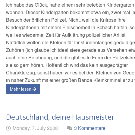
Ich habe das Glück, nahe einem sehr belebten Kindergarten
wohnen. Dieser Kindergarten bekommt etwa ein, zwei mal i
Besuch der örtlichen Polizei. Nicht, weil die Knirpse ihre
Kindergärtnerin mit einem Fleischerbeil in Schach halten, s
weil es wiedermal Zeit für Aufklärung polizeilicher Art ist.
Natürlich wollen die Kleinen für Ihr stundenlanges geduldig
Zuhören (ich glaube ich idealisiere gerade aus Versehen etw
auch eine Belohnung, und die gibt es in Form der Polizeisire
sie so gern hören. Hoffentlich wird das kein ausgeprägter
Charakterzug, sonst haben wir es bei den Kleinen von Geg
in naher Zukunft mit einer großen Bande Kleinkrimineller zu 
Mehr lesen
Deutschland, deine Hausmeister
Geschrieben
am
Monday, 7. July 2008
3 Kommentare