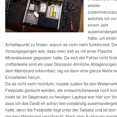
wieder
zusammenzupuz
welches ich vor
einem Jahr
auseinanderge
habe, um einen
Anhaltspunkt zu finden, warum es nicht mehr funktioniert. D
Vorausgegangen war, dass mein Vati es mit einer Flasche
Mineralwasser gegossen hatte. Da sich der Fehler nicht find
(mittlerweile sind ein paar Grünspan-ähnliche Ablagerungen
dem Mainboard erkennbar), lag es dann eine ganze Weile bei
Einzelteilen herum.
Da es nicht mehr hochfuhr, musste zudem für den Weiterverk
Festplatte gelöscht werden, die erstaunlicherweise noch kom
intakt ist. Im Gegensatz zu heutigen Laptops war hier von Vort
dass ich das Gerät eh schon fast vollständig auseinanderge
hatte, denn die Festplatte liegt unter der Tastatur und ist dort
mit dem Mainboard verschraubt. Nach dem Ausbauen wande