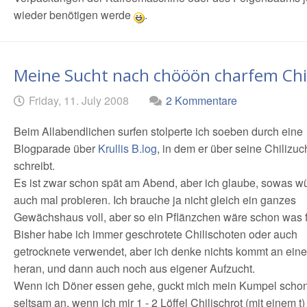
wieder benötigen werde
.
Meine Sucht nach chööön charfem Chil
Geschrieben
am
Friday, 11. July 2008
2 Kommentare
von
Beim Allabendlichen surfen stolperte ich soeben durch eine
Blogparade über
Krullis B.log
, in dem er über seine Chilizuc
schreibt.
Es ist zwar schon spät am Abend, aber ich glaube, sowas wü
auch mal probieren. Ich brauche ja nicht gleich ein ganzes
Gewächshaus voll, aber so ein Pflänzchen wäre schon was f
Bisher habe ich immer geschrotete Chilischoten oder auch
getrocknete verwendet, aber ich denke nichts kommt an eine 
heran, und dann auch noch aus eigener Aufzucht.
Wenn ich Döner essen gehe, guckt mich mein Kumpel scho
seltsam an, wenn ich mir 1 - 2 Löffel Chilischrot (mit einem t)