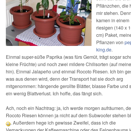
Pflänzchen, die h
mir stehen. Den
kamen in einem
riesigen (140 x 
cm) Paket, meine
Pflanzen von
pe
king.de
.
Einmal super-süße Paprika (was fürs Gemüt, trägt sogar sch
kleine Früchte) und noch zwei mildere Chilisorten (auf meine
hin). Einmal Jalapeño und einmal Rocoto Riesen. Ich bin ge
was aus denen wird, denn der Transport hat sie doch arg
mitgenommen: hängende gerollte Blätter, blasse Farbe und 
ein wenig Blattverlust. Ich hoffe, das fängt sich.
Ach, noch ein Nachtrag: ja, ich werde morgen aufräumen, de
Rocoto Riesen können ja nicht auf dem Subwoofer stehen b
. Außerdem hege ich gewisse Zweifel, dass ich die
Verpackungen der Kaffeemaschine oder des Felgenbaums 