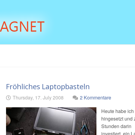
Fröhliches Laptopbasteln
Geschrieben
am
Thursday, 17. July 2008
2 Kommentare
von
Heute habe ich
hingesetzt und 
Stunden darin
investiert, ein 