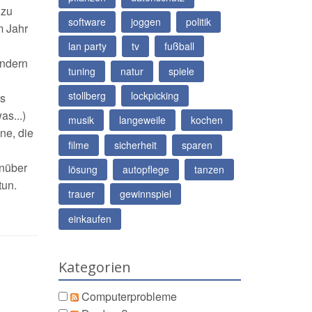
 zu
software
joggen
politik
m Jahr
lan party
tv
fußball
ondern
tuning
natur
spiele
stollberg
lockpicking
es
as...)
musik
langeweile
kochen
ne, die
filme
sicherheit
sparen
enüber
lösung
autopflege
tanzen
tun.
trauer
gewinnspiel
einkaufen
Kategorien
Computerprobleme