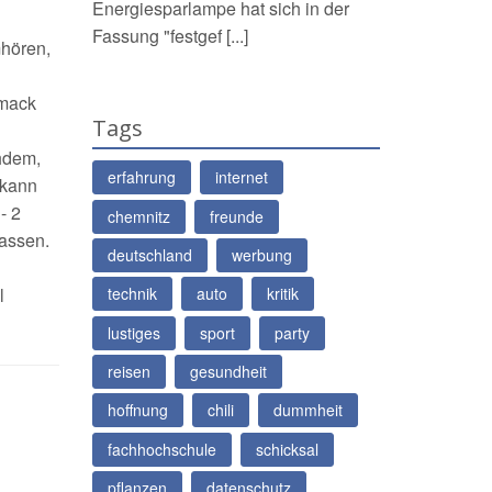
Energiesparlampe hat sich in der
Fassung "festgef [...]
hören,
hmack
Tags
hdem,
erfahrung
internet
 kann
- 2
chemnitz
freunde
assen.
deutschland
werbung
l
technik
auto
kritik
lustiges
sport
party
reisen
gesundheit
hoffnung
chili
dummheit
fachhochschule
schicksal
pflanzen
datenschutz