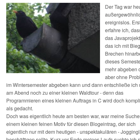
von
Der Tag war he
außergewöhnli
ereignislos. Ers
erfahre ich, das
das Javaprojekt
das ich mit Bie
Brechen hinarbe
dieses Semester
mehr abgeben d
aber ohne Pro
im Wintersemester abgeben kann und dann entschließe ich
am Abend noch zu einer kleinen Waldtour - denn das
Programmieren eines kleinen Auftrags in C wird doch kompliz
als gedacht.
Doch was eigentlich heute am besten war, war meine Suche
einem kleinen feinen Motiv für diesen Blogeintrag, der sich
eigentlich nur mit dem heutigen - unspektakulären - Joggingl
beschäftigen sollte. Kurz vor Ende meines Laufs suchte ich 