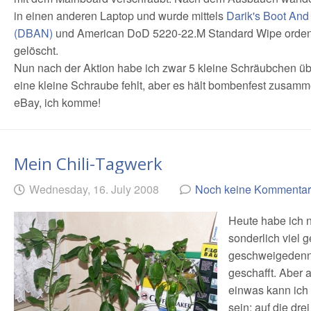
in einen anderen Laptop und wurde mittels
Darik's Boot An
(DBAN)
und American DoD 5220-22.M Standard Wipe ordent
gelöscht.
Nun nach der Aktion habe ich zwar 5 kleine Schräubchen üb
eine kleine Schraube fehlt, aber es hält bombenfest zusamm
eBay, ich komme!
Mein Chili-Tagwerk
Geschrieben
am
Wednesday, 16. July 2008
Noch keine Kommenta
von
Heute habe ich n
sonderlich viel 
geschweigeden
geschafft. Aber a
einwas kann ich 
sein: auf die drei