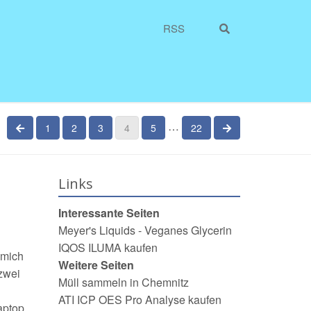
RSS
…
vorherige Seite
nächste Seite
1
2
3
4
5
22
Links
Interessante Seiten
Meyer's Liquids - Veganes Glycerin
IQOS ILUMA kaufen
 mich
Weitere Seiten
zwei
Müll sammeln in Chemnitz
ATI ICP OES Pro Analyse kaufen
Laptop