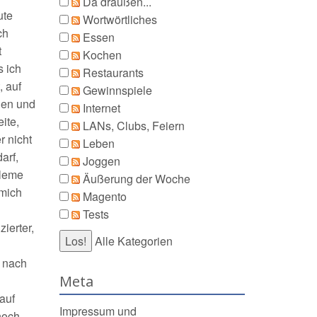
Da draußen...
ute
Wortwörtliches
ch
Essen
t
Kochen
s ich
Restaurants
, auf
Gewinnspiele
gen und
Internet
ite,
LANs, Clubs, Feiern
 nicht
Leben
arf,
Joggen
bleme
Äußerung der Woche
 mich
Magento
Tests
ierter,
Alle Kategorien
 nach
Meta
auf
Impressum und
noch