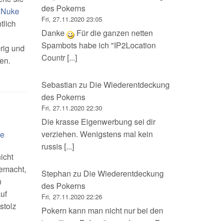
des Pokerns
d Nuke
Fri, 27.11.2020 23:05
lich
Danke
Für die ganzen netten
Spambots habe ich "IP2Location
rig und
Countr [...]
en.
Sebastian
zu
Die Wiederentdeckung
des Pokerns
Fri, 27.11.2020 22:30
Die krasse Eigenwerbung sei dir
verziehen. Wenigstens mal kein
re
russis [...]
icht
gemacht,
Stephan
zu
Die Wiederentdeckung
n
des Pokerns
uf
Fri, 27.11.2020 22:26
stolz
Pokern kann man nicht nur bei den