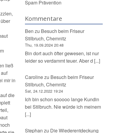
Spam Prävention
zlen,
Kommentare
 über
Ben
zu
Besuch beim Friseur
baut
Stilbruch, Chemnitz
Thu, 19.09.2024 20:48
em
Bin dort auch öfter gewesen, ist nur
leider so verdammt teuer. Aber d [...]
en ließ
 auf
Caroline
zu
Besuch beim Friseur
 mir in
Stilbruch, Chemnitz
Sat, 24.12.2022 19:24
auf die
Ich bin schon sooooo lange Kundin
plett
bei Stilbruch. Nie würde ich meinem
eil,
[...]
baut
 noch
Stephan
zu
Die Wiederentdeckung
rte sie