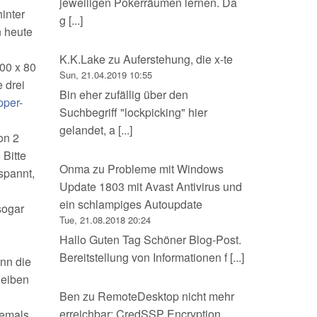
jeweiligen Pokerräumen lernen. Da
inter
g [...]
n heute
K.K.Lake
zu
Auferstehung, die x-te
100 x 80
Sun, 21.04.2019 10:55
 drei
Bin eher zufällig über den
pper-
Suchbegriff "lockpicking" hier
gelandet, a [...]
on 2
 Bitte
Onma
zu
Probleme mit Windows
spannt,
Update 1803 mit Avast Antivirus und
ein schlampiges Autoupdate
sogar
Tue, 21.08.2018 20:24
Hallo Guten Tag Schöner Blog-Post.
Bereitstellung von Informationen f [...]
nn die
leiben
Ben
zu
RemoteDesktop nicht mehr
erreichbar: CredSSP Encryption
jemals