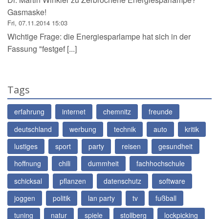
Gasmaske!
Fri, 07.11.2014 15:03
Wichtige Frage: die Energiesparlampe hat sich in der
Fassung "festgef [...]
Tags
erfahrung
internet
chemnitz
freunde
deutschland
werbung
technik
auto
kritik
lustiges
sport
party
reisen
gesundheit
hoffnung
chili
dummheit
fachhochschule
schicksal
pflanzen
datenschutz
software
joggen
politik
lan party
tv
fußball
tuning
natur
spiele
stollberg
lockpicking