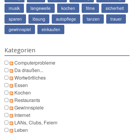
musik
langeweile
kochen
filme
sicherheit
sparen
lösung
autopflege
tanzen
trauer
gewinnspiel
einkaufen
Kategorien
Computerprobleme
Da draußen...
Wortwörtliches
Essen
Kochen
Restaurants
Gewinnspiele
Internet
LANs, Clubs, Feiern
Leben