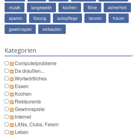
musik
langeweile
kochen
filme
sicherheit
sparen
lösung
autopflege
tanzen
trauer
gewinnspiel
einkaufen
Kategorien
Computerprobleme
Da draußen...
Wortwörtliches
Essen
Kochen
Restaurants
Gewinnspiele
Internet
LANs, Clubs, Feiern
Leben