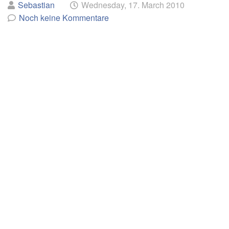
Geschrieben
am
Sebastian
Wednesday, 17. March 2010
mehr
von
Noch keine Kommentare