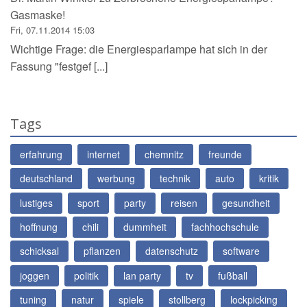
Gasmaske!
Fri, 07.11.2014 15:03
Wichtige Frage: die Energiesparlampe hat sich in der
Fassung "festgef [...]
Tags
erfahrung
internet
chemnitz
freunde
deutschland
werbung
technik
auto
kritik
lustiges
sport
party
reisen
gesundheit
hoffnung
chili
dummheit
fachhochschule
schicksal
pflanzen
datenschutz
software
joggen
politik
lan party
tv
fußball
tuning
natur
spiele
stollberg
lockpicking