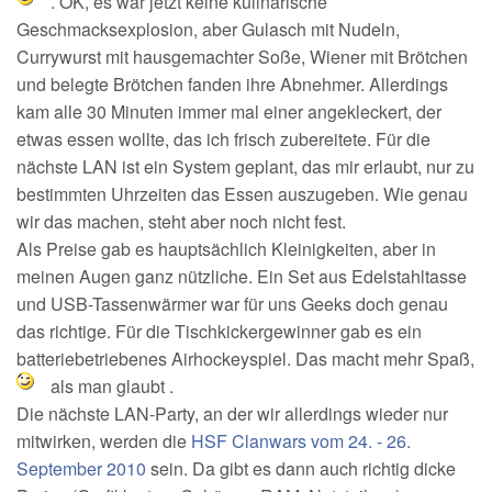
. OK, es war jetzt keine kulinarische
Geschmacksexplosion, aber Gulasch mit Nudeln,
Currywurst mit hausgemachter Soße, Wiener mit Brötchen
und belegte Brötchen fanden ihre Abnehmer. Allerdings
kam alle 30 Minuten immer mal einer angekleckert, der
etwas essen wollte, das ich frisch zubereitete. Für die
nächste LAN ist ein System geplant, das mir erlaubt, nur zu
bestimmten Uhrzeiten das Essen auszugeben. Wie genau
wir das machen, steht aber noch nicht fest.
Als Preise gab es hauptsächlich Kleinigkeiten, aber in
meinen Augen ganz nützliche. Ein Set aus Edelstahltasse
und USB-Tassenwärmer war für uns Geeks doch genau
das richtige. Für die Tischkickergewinner gab es ein
batteriebetriebenes Airhockeyspiel. Das macht mehr Spaß,
als man glaubt
.
Die nächste LAN-Party, an der wir allerdings wieder nur
mitwirken, werden die
HSF Clanwars vom 24. - 26.
September 2010
sein. Da gibt es dann auch richtig dicke