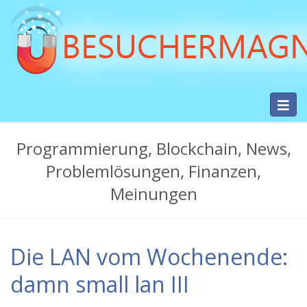
Skip
to
main
content
Toggl
Besuchermag.net
navig
-
Programmierung, Blockchain, News,
Hilfe
Problemlösungen, Finanzen,
bei
Meinungen
PC-
Problemen,
Die LAN vom Wochenende:
Bugs,
Fehlern
damn small lan III
und