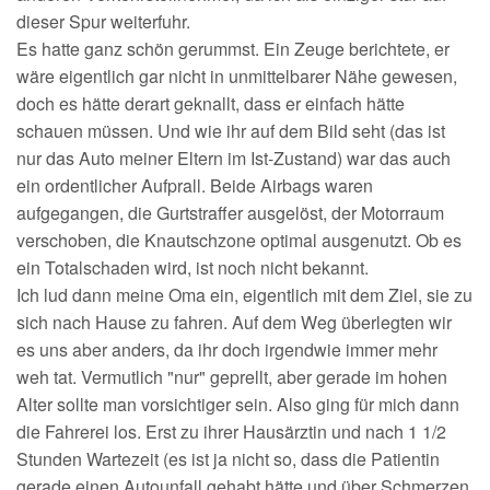
dieser Spur weiterfuhr.
Es hatte ganz schön gerummst. Ein Zeuge berichtete, er
wäre eigentlich gar nicht in unmittelbarer Nähe gewesen,
doch es hätte derart geknallt, dass er einfach hätte
schauen müssen. Und wie ihr auf dem Bild seht (das ist
nur das Auto meiner Eltern im Ist-Zustand) war das auch
ein ordentlicher Aufprall. Beide Airbags waren
aufgegangen, die Gurtstraffer ausgelöst, der Motorraum
verschoben, die Knautschzone optimal ausgenutzt. Ob es
ein Totalschaden wird, ist noch nicht bekannt.
Ich lud dann meine Oma ein, eigentlich mit dem Ziel, sie zu
sich nach Hause zu fahren. Auf dem Weg überlegten wir
es uns aber anders, da ihr doch irgendwie immer mehr
weh tat. Vermutlich "nur" geprellt, aber gerade im hohen
Alter sollte man vorsichtiger sein. Also ging für mich dann
die Fahrerei los. Erst zu ihrer Hausärztin und nach 1 1/2
Stunden Wartezeit (es ist ja nicht so, dass die Patientin
gerade einen Autounfall gehabt hätte und über Schmerzen