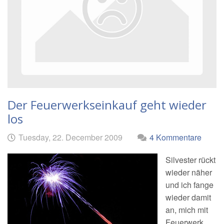
Der Feuerwerkseinkauf geht wieder
los
Geschrieben
am
Tuesday, 22. December 2009
4 Kommentare
von
Silvester rückt
wieder näher
und ich fange
wieder damit
an, mich mit
Feuerwerk