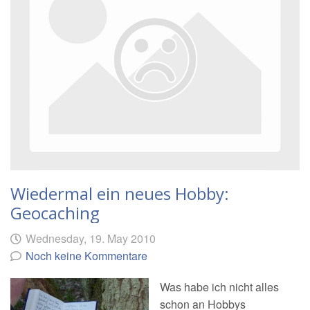
mehr
Wiedermal ein neues Hobby:
Geocaching
Geschrieben
am
Wednesday, 19. May 2010
von
Noch keine Kommentare
Was habe ich nicht alles
schon an Hobbys