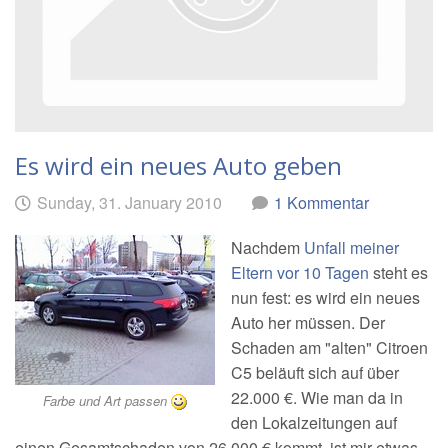
Es wird ein neues Auto geben
Geschrieben
am
Sunday, 31. January 2010
1 Kommentar
von
Nachdem
Unfall meiner
Eltern vor 10 Tagen
steht es
nun fest: es wird ein neues
Auto her müssen. Der
Schaden am "alten" Citroen
C5 beläuft sich auf über
22.000 €. Wie man da in
Farbe und Art passen
den Lokalzeitungen auf
einen Gesamtschaden von 26.000 € kommt, ist mir etwas