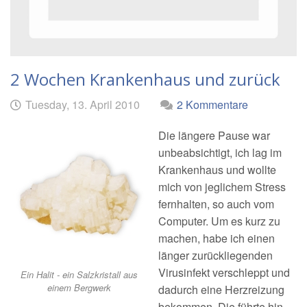
2 Wochen Krankenhaus und zurück
Geschrieben
am
Tuesday, 13. April 2010
2 Kommentare
von
Die längere Pause war
unbeabsichtigt, ich lag im
Krankenhaus und wollte
mich von jeglichem Stress
fernhalten, so auch vom
Computer. Um es kurz zu
machen, habe ich einen
länger zurückliegenden
Virusinfekt verschleppt und
Ein Halit - ein Salzkristall aus
einem Bergwerk
dadurch eine Herzreizung
bekommen. Die führte hin