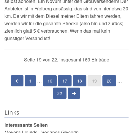
selbst abholen. Ein Novum unter den Großversendern! Der
Anbieter ist in Freiberg ansässig, das sind von hier etwa 30
km. Da wir mit dem Diesel meiner Eltern fahren werden,
werden wir für die gesamte Strecke (also hin und zurück)
ziemlich glatt 5 € verbrauchen. Wenn das mal kein
günstiger Versand ist!
Seite 19 von 22, insgesamt 169 Einträge
…
…
vorherige Seite
1
16
17
18
19
20
nächste Seite
22
Links
Interessante Seiten
Meyer's Liquids - Veganes Glycerin