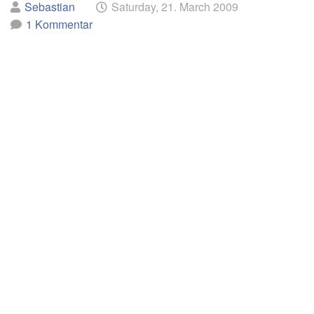
Geschrieben
am
Sebastian
Saturday, 21. March 2009
mehr
von
1 Kommentar