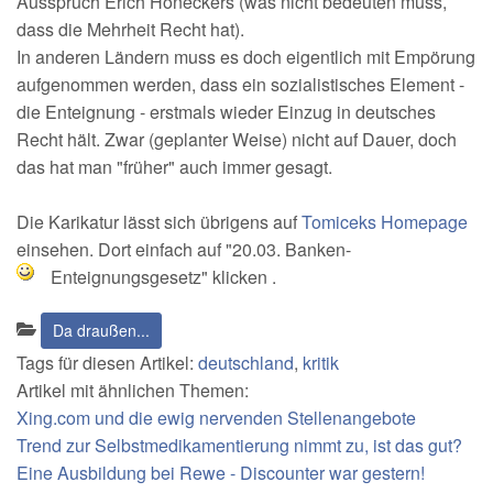
Ausspruch Erich Honeckers (was nicht bedeuten muss,
dass die Mehrheit Recht hat).
In anderen Ländern muss es doch eigentlich mit Empörung
aufgenommen werden, dass ein sozialistisches Element -
die Enteignung - erstmals wieder Einzug in deutsches
Recht hält. Zwar (geplanter Weise) nicht auf Dauer, doch
das hat man "früher" auch immer gesagt.
Die Karikatur lässt sich übrigens auf
Tomiceks Homepage
einsehen. Dort einfach auf "20.03. Banken-
Enteignungsgesetz" klicken
.
Kategorien:
Da draußen...
Tags für diesen Artikel:
deutschland
,
kritik
Artikel mit ähnlichen Themen:
Xing.com und die ewig nervenden Stellenangebote
Trend zur Selbstmedikamentierung nimmt zu, ist das gut?
Eine Ausbildung bei Rewe - Discounter war gestern!