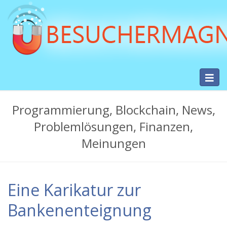
Skip
to
main
content
Toggl
Besuchermag.net
navig
-
Programmierung, Blockchain, News,
Hilfe
Problemlösungen, Finanzen,
bei
Meinungen
PC-
Problemen,
Eine Karikatur zur
Bugs,
Fehlern
Bankenenteignung
und