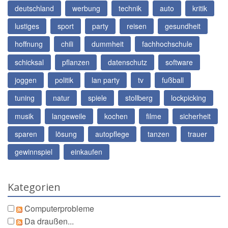
deutschland
werbung
technik
auto
kritik
lustiges
sport
party
reisen
gesundheit
hoffnung
chili
dummheit
fachhochschule
schicksal
pflanzen
datenschutz
software
joggen
politik
lan party
tv
fußball
tuning
natur
spiele
stollberg
lockpicking
musik
langeweile
kochen
filme
sicherheit
sparen
lösung
autopflege
tanzen
trauer
gewinnspiel
einkaufen
Kategorien
Computerprobleme
Da draußen...